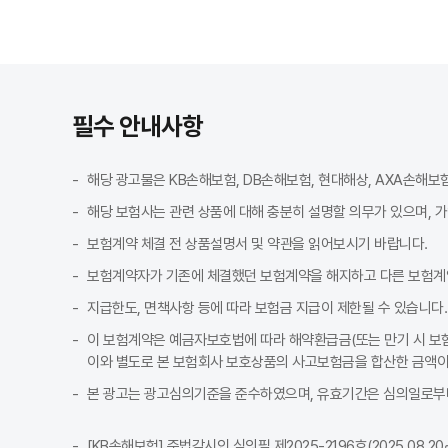
필수 안내사항
해당 광고물은 KB손해보험, DB손해보험, 현대해상, AXA손해보
해당 보험사는 관련 상품에 대해 충분히 설명할 의무가 있으며, 
보험계약 체결 전 상품설명서 및 약관을 읽어보시기 바랍니다.
나에게 맞는 운전자보험 찾기
운전자보험은 운전자의 운전 습관, 연령, 자주 이용하는 운전 환경 등을 
보험계약자가 기존에 체결했던 보험계약을 해지하고 다른 보험계
가입 전에는 반드시 여러 상품의 보장 내용과 보험료를 비교해보고, 실제
지급한도, 면책사항 등에 따라 보험금 지급이 제한될 수 있습니다.
이 보험계약은 예금자보호법에 따라 해약환급금(또는 만기 시 보험
이와 별도로 본 보험회사 보호상품의 사고보험금을 합산한 금액이 
본 광고는 광고심의기준을 준수하였으며, 유효기간은 심의일로부터
[KB손해보험] 준법감시인 심의필 제2025-2196호(2025.08.20~2