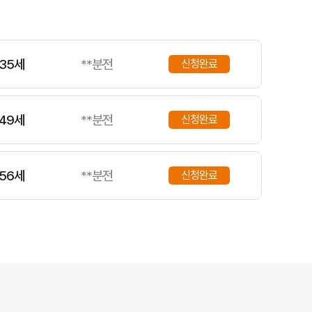
35세
**분전
신청완료
49세
**분전
신청완료
56세
**분전
신청완료
34세
**분전
신청완료
49세
**분전
신청완료
순 사고에도 대비하는 현명한 선택입니다.