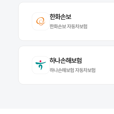
운전자보험 보장 범위 핵심 정리
한화손보
주요 보장으로는 벌금, 변호사 선임 비용, 교통사고처리지원금(합의금)이
최근에는 음주운전이나 무면허 운전을 제외한 모든 사고에 대해 보장하는 
한화손보 자동차보험
하나손해보험
하나손해보험 자동차보험