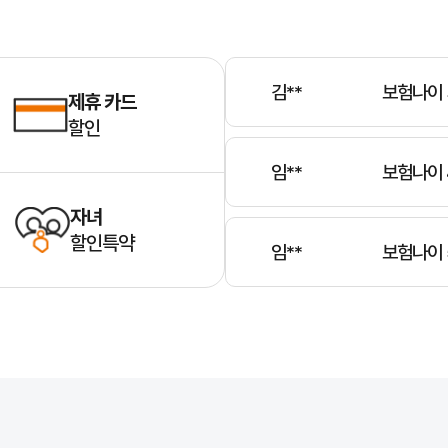
김**
보험나이 
임**
보험나이 
제휴 카드
할인
임**
보험나이 
자녀
할인특약
전**
보험나이 
김**
보험나이 
임(벌금, 합의금, 변호사 선임 비용 등)을 보장해주는 필수 보험입니다.
 운전자를 보호하며, 경제적 부담을 덜어주는 중요한 역할을 합니다. 단